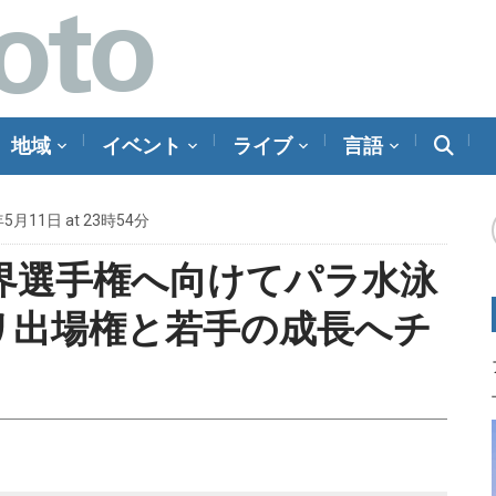
地域
イベント
ライブ
言語
年5月11日 at 23時54分
界選手権へ向けてパラ水泳
リ出場権と若手の成長へチ