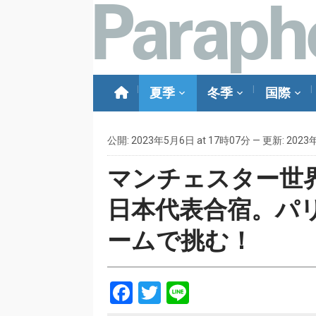
夏季
冬季
国際
公開: 2023年5月6日 at 17時07分 — 更新: 2023
マンチェスター世
日本代表合宿。パ
ームで挑む！
Facebook
Twitter
Line