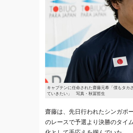
キャプテンに任命された齋藤元希「僕もタカ
ていきたい」 写真・秋冨哲生
齋藤は、先日行われたシンガポー
のレースで予選より決勝のタイ
化として手応えを掴んでいた。