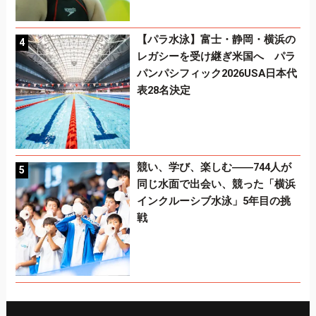
【パラ水泳】富士・静岡・横浜の
レガシーを受け継ぎ米国へ パラ
パンパシフィック2026USA日本代
表28名決定
競い、学び、楽しむ――744人が
同じ水面で出会い、競った「横浜
インクルーシブ水泳」5年目の挑
戦