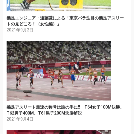
義足エンジニア・遠藤謙による「東京パラ注目の義足アスリー
トの見どころ！（女性編）」
2021年9月2日
義足アスリート最速の称号は誰の手に!! T64女子100M決勝、
T62男子400M、T61男子200M決勝解説
2021年9月4日