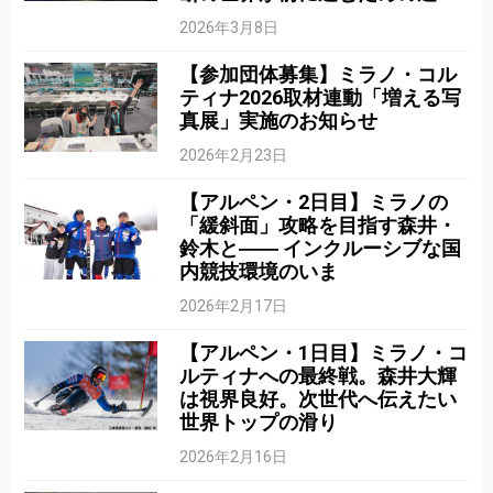
2026年3月8日
【参加団体募集】ミラノ・コル
ティナ2026取材連動「増える写
真展」実施のお知らせ
2026年2月23日
【アルペン・2日目】ミラノの
「緩斜面」攻略を目指す森井・
鈴木と―― インクルーシブな国
内競技環境のいま
2026年2月17日
【アルペン・1日目】ミラノ・コ
ルティナへの最終戦。森井大輝
は視界良好。次世代へ伝えたい
世界トップの滑り
2026年2月16日