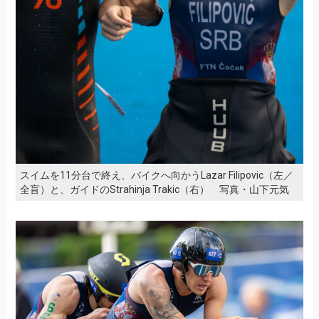
スイムを11分台で終え、バイクへ向かうLazar Filipovic（左／
全盲）と、ガイドのStrahinja Trakic（右） 写真・山下元気