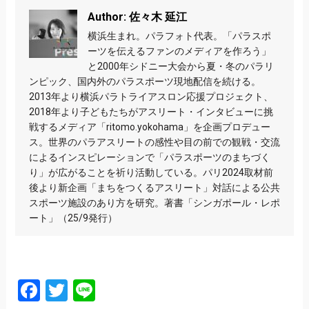
Author: 佐々木 延江
横浜生まれ。パラフォト代表。「パラスポ
ーツを伝えるファンのメディアを作ろう」
と2000年シドニー大会から夏・冬のパラリ
ンピック、国内外のパラスポーツ現地配信を続ける。
2013年より横浜パラトライアスロン応援プロジェクト、
2018年より子どもたちがアスリート・インタビューに挑
戦するメディア「ritomo.yokohama」を企画プロデュー
ス。世界のパラアスリートの感性や目の前での観戦・交流
によるインスピレーションで「パラスポーツのまちづく
り」が広がることを祈り活動している。パリ2024取材前
後より新企画「まちをつくるアスリート」対話による公共
スポーツ施設のあり方を研究。著書「シンガポール・レポ
ート」（25/9発行）
Facebook
Twitter
Line