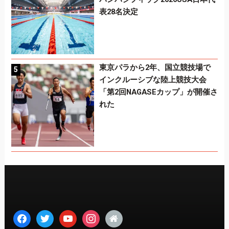
表28名決定
東京パラから2年、国立競技場で
インクルーシブな陸上競技大会
「第2回NAGASEカップ」が開催さ
れた
facebook
twitter
youtube
instagram
home