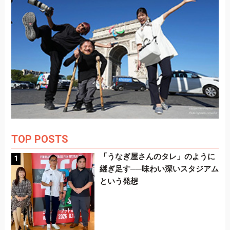
TOP POSTS
「うなぎ屋さんのタレ」のように
継ぎ足す──味わい深いスタジアム
という発想