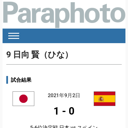
9
日向 賢（ひな）
試合結果
2021年9月2日
1
-
0
5-6位決定戦 日本 vs スペイン