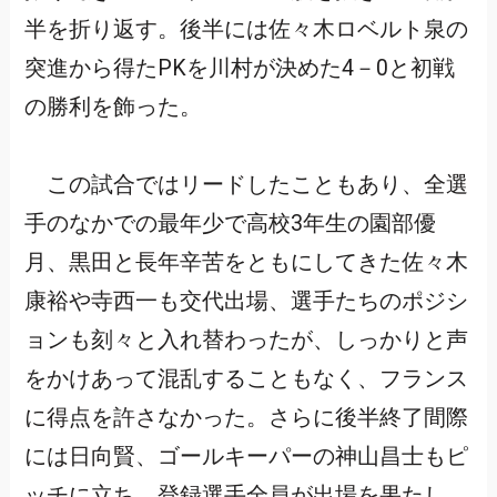
半を折り返す。後半には佐々木ロベルト泉の
突進から得たPKを川村が決めた4－0と初戦
の勝利を飾った。
この試合ではリードしたこともあり、全選
手のなかでの最年少で高校3年生の園部優
月、黒田と長年辛苦をともにしてきた佐々木
康裕や寺西一も交代出場、選手たちのポジシ
ョンも刻々と入れ替わったが、しっかりと声
をかけあって混乱することもなく、フランス
に得点を許さなかった。さらに後半終了間際
には日向賢、ゴールキーパーの神山昌士もピ
ッチに立ち、登録選手全員が出場を果たし