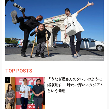
TOP POSTS
「うなぎ屋さんのタレ」のように
継ぎ足す──味わい深いスタジアム
という発想