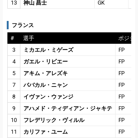
13
神山 昌士
GK
フランス
#
選手
ポジシ
3
ミカエル・ミゲーズ
FP
4
ガエル・リビエー
FP
5
アキム・アレズキ
FP
7
ババカル・ニャン
FP
8
イヴァン・ウァンジ
FP
9
アハメド・ティディアン・ジャキテ
FP
10
フレデリック・ヴィルル
FP
11
カリファ・ユーム
FP