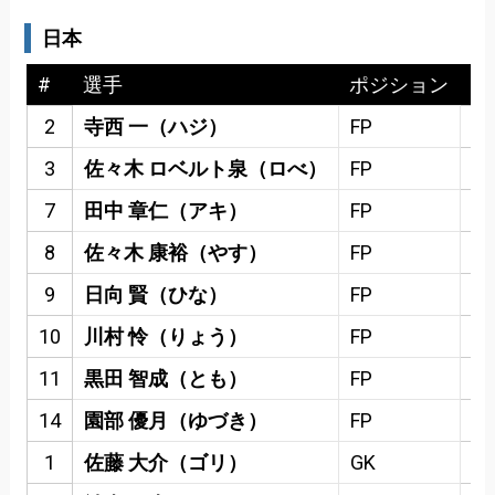
日本
#
選手
ポジション
ゴ
2
寺西 一（ハジ）
FP
3
佐々木 ロベルト泉（ロべ）
FP
7
田中 章仁（アキ）
FP
8
佐々木 康裕（やす）
FP
9
日向 賢（ひな）
FP
10
川村 怜（りょう）
FP
11
黒田 智成（とも）
FP
14
園部 優月（ゆづき）
FP
1
佐藤 大介（ゴリ）
GK