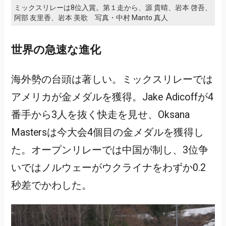
ミックスリレーは8位入賞。第１走から、源 貴晴、岩本 啓吾、
阿部 友里香、岩本 美歌 写真・中村 Manto 真人
世界の急速な進化
海外勢の台頭は著しい。ミックスリレーでは
アメリカが金メダルを獲得。Jake Adicoffが4
番手から3人を抜く快走を見せ、Oksana
Mastersは今大会4個目の金メダルを獲得し
た。オープンリレーでは中国が制し、3位争
いではノルウェーがウクライナをわずか0.2
秒差でかわした。