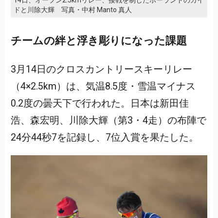
ドと川除大輝 写真・中村 Manto 真人
チームの絆と浮き彫りになった課題
3月14日のクロスカントリースキーリレー
（4×2.5km）は、気温8.5度・雪温マイナス
0.2度の曇天下で行われた。日本は新田佳
浩、森宏明、川除大輝（第3・4走）の布陣で
24分44秒7を記録し、7位入賞を果たした。