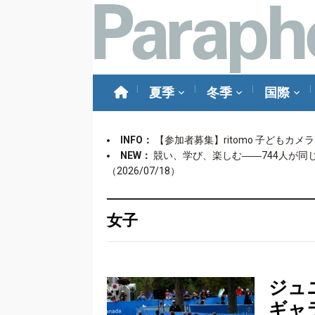
夏季
冬季
国際
INFO：
【参加者募集】ritomo 子どもカ
NEW：
競い、学び、楽しむ――744人が同
（2026/07/18）
女子
ジュ
ギャ