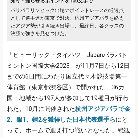
知り・知らせるポイントを100文字で
パリパラリンピック出場のポイントレースの通過点
として選手達が東京で対決。杭州アジアパラを終え
たアジア勢が引き続き出場し、最終日、各クラスの
決勝で強さを見せつけた。
「ヒューリック・ダイハツ Japanパラバド
ミントン国際大会2023」が11月7日から12日
までの6日間にわたり国立代々木競技場第一
体育館（東京都渋谷区）で開かれた。36カ
国・地域から197人が参加して19種目が行わ
れた。10月に開催された
杭州アジアパラで金
2、銀1、銅2を獲得した日本代表選手ら
にと
って、ホームで迎え打つ戦いとなった。総観