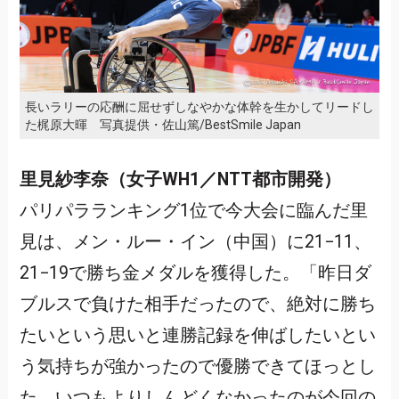
長いラリーの応酬に屈せずしなやかな体幹を生かしてリードし
た梶原大暉 写真提供・佐山篤/BestSmile Japan
里見紗李奈（女子WH1／NTT都市開発）
パリパラランキング1位で今大会に臨んだ里
見は、メン・ルー・イン（中国）に21−11、
21−19で勝ち金メダルを獲得した。「昨日ダ
ブルスで負けた相手だったので、絶対に勝ち
たいという思いと連勝記録を伸ばしたいとい
う気持ちが強かったので優勝できてほっとし
た。いつもよりしんどくなかったのが今回の