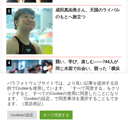
成田真由美さん、天国のライバル
のもとへ旅立つ
競い、学び、楽しむ――744人が
同じ水面で出会い、競った「横浜
インクルーシブ水泳」5年目の挑
戦
パラフォトウェブサイトでは、より良い記事を提供する目
的でCookieを使用しています。 「すべて同意する」をクリ
ックすると、すべてのCookieの使用に同意したことになり
ます。「Cookieの設定」で同意事項を選択することもでき
ます。（英語表記）
「必要な負けもある」さくら、水
Cookieの設定
すべて同意する
泳会場から 〜ドバイ２０１７ア
ジアユースパラを終えて