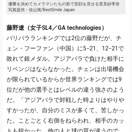
優勝を決めてカメラマンたちの前で笑顔を見せる里見紗李奈
写真提供・佐山篤/BestSmile Japan
藤野遼（女子SL4／GA technologies）
パリパラランキングでは2位の藤野だが、チ
ェン・フーファン（中国）に5−21、12−21で
敗れて銀メダル。アジアパラで負けた相手に
リベンジはならなかった。チェンは出場機会
が限られているからか世界ランキングでは9
位だが他の選手とはレベルの違う強さのよう
だ。「アジアパラで対戦した時よりはやりや
すかったが、自分のミスが多くて、苦しかっ
た。ことごとく右側をねらわれ、相手のカッ
トも鋭かった。他の人と球の質が違うので、