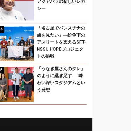
アジアパラの新しいレガ
シー
「名古屋でパレスチナの
旗を見たい」―紛争下の
アスリートを支えるSFT-
NSSU HOPEプロジェク
トの挑戦
「うなぎ屋さんのタレ」
のように継ぎ足す──味
わい深いスタジアムとい
う発想