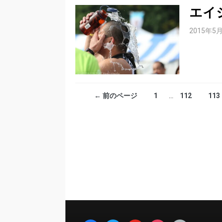
エイ
2015年5
← 前のページ
1
…
112
113