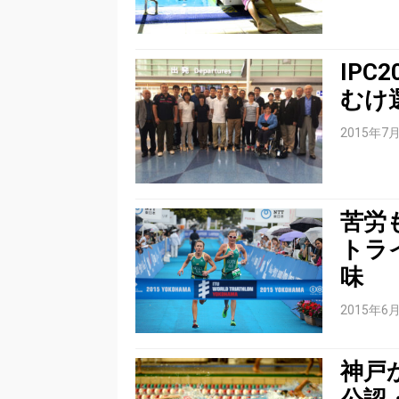
IP
むけ
2015年7
苦労
トラ
味
2015年6
神戸
公認