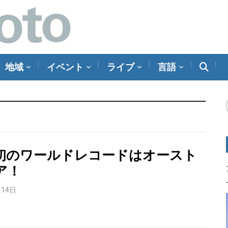
地域
イベント
ライブ
言語
初のワールドレコードはオースト
ア！
月14日