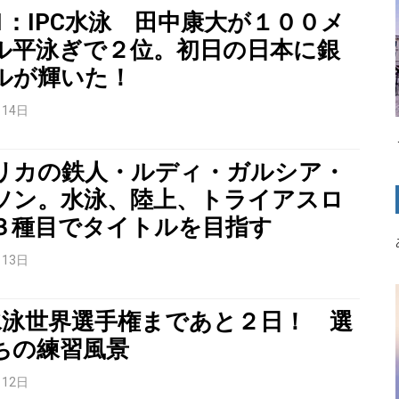
-1：IPC水泳 田中康大が１００メ
ル平泳ぎで２位。初日の日本に銀
ルが輝いた！
月14日
リカの鉄人・ルディ・ガルシア・
ソン。水泳、陸上、トライアスロ
３種目でタイトルを目指す
月13日
C水泳世界選手権まであと２日！ 選
ちの練習風景
月12日