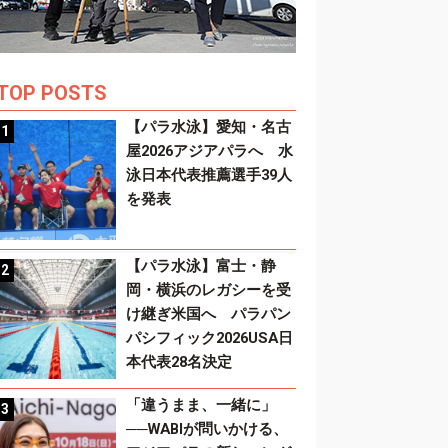
TOP POSTS
【パラ水泳】愛知・名古
屋2026アジアパラへ 水
泳日本代表推薦選手39人
を発表
【パラ水泳】富士・静
岡・横浜のレガシーを受
け継ぎ米国へ パラパン
パシフィック2026USA日
本代表28名決定
「違うまま、一緒に」
──WABIが問いかける、