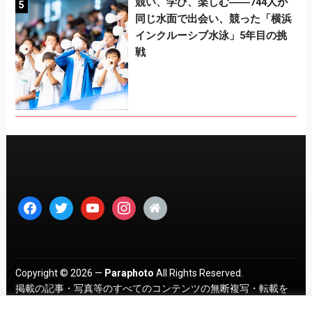
競い、学び、楽しむ――744人が
同じ水面で出会い、競った「横浜
インクルーシブ水泳」5年目の挑
戦
facebook
twitter
youtube
instagram
home
Copyright © 2026 —
Paraphoto
All Rights Reserved.
掲載の記事・写真等のすべてのコンテンツの無断複写・転載を
禁じます。 ｜
プライバシーポリシー