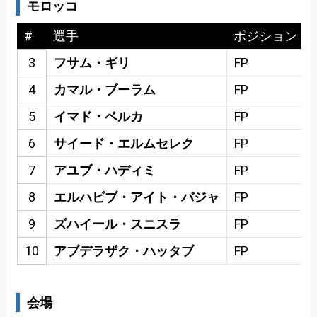
モロッコ
#
選手
ポジション
3
フサム・ギリ
FP
4
カマル・ブーラム
FP
5
イマド・ベルカ
FP
6
サイード・エルムセレク
FP
7
アユブ・ハディミ
FP
8
エルハビブ・アイト・バジャ
FP
9
ズハイール・スニスラ
FP
10
アブデラザク・ハッタブ
FP
会場