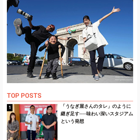
TOP POSTS
「うなぎ屋さんのタレ」のように
継ぎ足す──味わい深いスタジアム
という発想