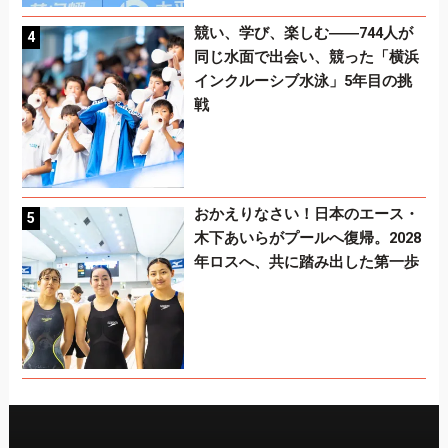
競い、学び、楽しむ――744人が
同じ水面で出会い、競った「横浜
インクルーシブ水泳」5年目の挑
戦
おかえりなさい！日本のエース・
木下あいらがプールへ復帰。2028
年ロスへ、共に踏み出した第一歩