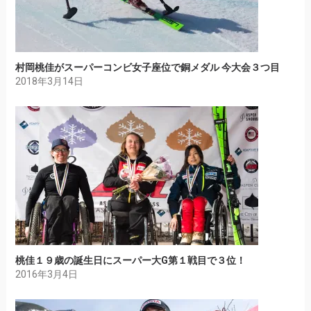
村岡桃佳がスーパーコンビ女子座位で銅メダル 今大会３つ目
2018年3月14日
桃佳１９歳の誕生日にスーパー大G第１戦目で３位！
2016年3月4日