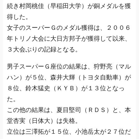
続き村岡桃佳（早稲田大学）が銅メダルを獲
得した。
女子のスーパーＧのメダル獲得は、２００６
年トリノ大会に大日方邦子が獲得して以来、
３大会ぶりの記録となる。
男子スーパーＧ座位の結果は、狩野亮（マル
ハン）が５位、森井大輝（トヨタ自動車）が
８位、鈴木猛史（ＫＹＢ）が１３位となっ
た。
この他の結果は、夏目堅司（ＲＤＳ）と、本
堂杏実（日体大）は失格。
立位は三澤拓が１５位、小池岳太が２７位だ