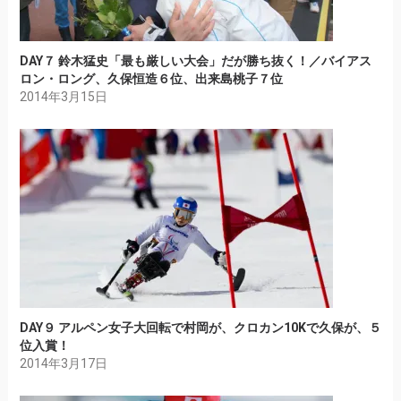
DAY７ 鈴木猛史「最も厳しい大会」だが勝ち抜く！／バイアス
ロン・ロング、久保恒造６位、出来島桃子７位
2014年3月15日
DAY９ アルペン女子大回転で村岡が、クロカン10Kで久保が、５
位入賞！
2014年3月17日