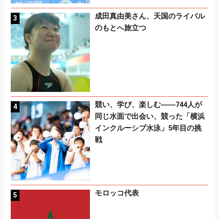
成田真由美さん、天国のライバル
のもとへ旅立つ
競い、学び、楽しむ――744人が
同じ水面で出会い、競った「横浜
インクルーシブ水泳」5年目の挑
戦
モロッコ代表