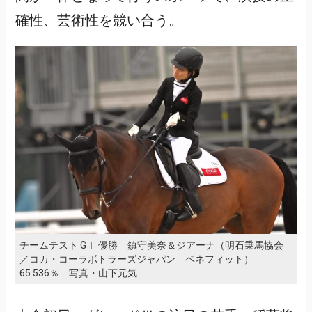
確性、芸術性を競い合う。
チームテスト GⅠ 優勝 鎮守美奈＆ジアーナ（明石乗馬協会
／コカ・コーラボトラーズジャパン ベネフィット）
65.536％ 写真・山下元気