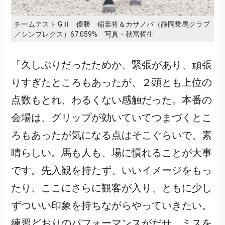
チームテスト GⅢ 優勝 稲葉将＆カサノバ（静岡乗馬クラブ
／シンプレクス）67.059% 写真・秋冨哲生
「久しぶりだったためか、緊張があり、頑張
りすぎたところもあったが、２頭とも上位の
点数もとれ、わるくない感触だった。本番の
会場は、グリップが効いていてつまづくとこ
ろもあったが気になる点はそこぐらいで、素
晴らしい。馬も人も、場に慣れることが大事
です。先入観を持たず、いいイメージをもっ
たり、ここにさらに観客が入り、ともに少し
ずついい印象を持ちながらやっていきたい。
練習どおりのパフォーマンスがだせ、ミスを