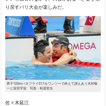
り戻すパリ大会が楽しみだ。
男子100mバタフライS11をワンツーで終えて讃えあう木村敬
一と富田宇宙 写真・秋冨哲生
佐々木延江