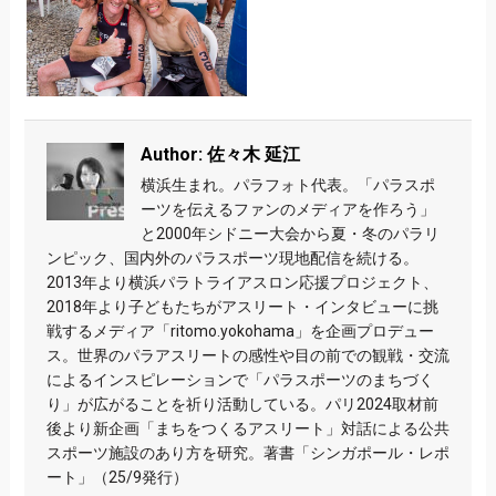
Author: 佐々木 延江
横浜生まれ。パラフォト代表。「パラスポ
ーツを伝えるファンのメディアを作ろう」
と2000年シドニー大会から夏・冬のパラリ
ンピック、国内外のパラスポーツ現地配信を続ける。
2013年より横浜パラトライアスロン応援プロジェクト、
2018年より子どもたちがアスリート・インタビューに挑
戦するメディア「ritomo.yokohama」を企画プロデュー
ス。世界のパラアスリートの感性や目の前での観戦・交流
によるインスピレーションで「パラスポーツのまちづく
り」が広がることを祈り活動している。パリ2024取材前
後より新企画「まちをつくるアスリート」対話による公共
スポーツ施設のあり方を研究。著書「シンガポール・レポ
ート」（25/9発行）