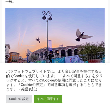
一枚。
パラフォトウェブサイトでは、より良い記事を提供する目
的でCookieを使用しています。 「すべて同意する」をクリ
ックすると、すべてのCookieの使用に同意したことになり
→
「増える写真展」参加団体募集中
ます。「Cookieの設定」で同意事項を選択することもでき
ます。（英語表記）
取材リクエスト
Cookieの設定
すべて同意する
あなたの「知りたい・知らせたい」をパラフォトまでぜひお寄