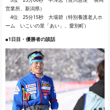
3位 25分06秒 中澤恵（佐川急便 長岡
営業所、新潟県）
4位 25分15秒 大場碧（特別養護老人ホ
ーム いこいの里「あい」、愛別町）
■1日目・優勝者の談話