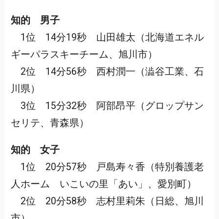
知的 男子
1位 14分19秒 山田雄太（北海道エネル
ギーパラスキーチーム、旭川市）
2位 14分56秒 西村潤一（澁谷工業、石
川県）
3位 15分32秒 阿部昂平（グロップサン
セリテ、青森県）
知的 女子
1位 20分57秒 戸島寿々香（特別養護老
人ホーム いこいの里「あい」、愛別町）
2位 20分58秒 志村里莉朱（日総、旭川
市）