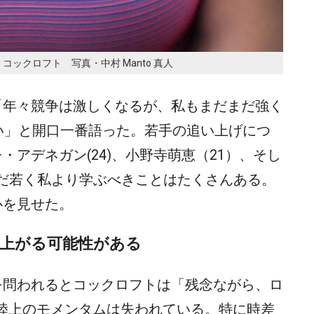
ックロフト 写真・中村 Manto 真人
「年々競争は激しくなるが、私もまだまだ強く
い」と開口一番語った。若手の追い上げにつ
アデネガン(24)、小野寺萌恵（21）、そし
らはまだ若く私より学ぶべきことはたくさんある。
心を見せた。
上がる可能性がある
を問われるとコックロフトは「残念ながら、ロ
パラ陸上のモメンタムは失われている。特に時差