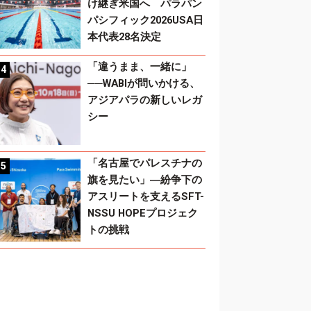
け継ぎ米国へ パラパン
パシフィック2026USA日
本代表28名決定
「違うまま、一緒に」
──WABIが問いかける、
アジアパラの新しいレガ
シー
「名古屋でパレスチナの
旗を見たい」―紛争下の
アスリートを支えるSFT-
NSSU HOPEプロジェク
トの挑戦