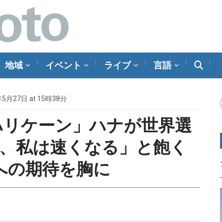
地域
イベント
ライブ
言語
年5月27日 at 15時38分
 「ハリケーン」ハナが世界選
だ、私は速くなる」と飽く
への期待を胸に