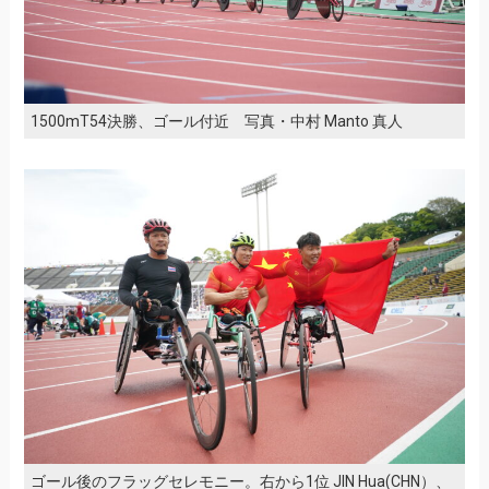
1500mT54決勝、ゴール付近 写真・中村 Manto 真人
ゴール後のフラッグセレモニー。右から1位 JIN Hua(CHN）、