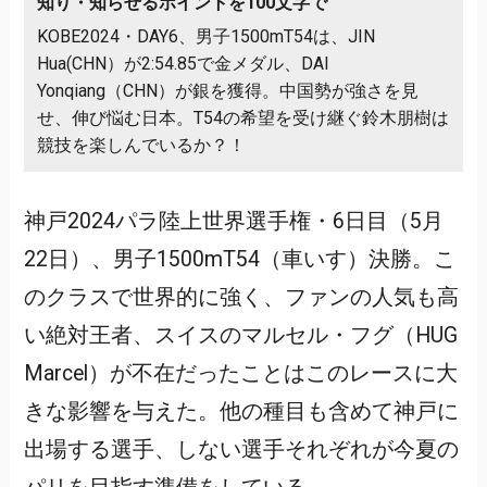
知り・知らせるポイントを100文字で
KOBE2024・DAY6、男子1500mT54は、JIN
Hua(CHN）が2:54.85で金メダル、DAI
Yonqiang（CHN）が銀を獲得。中国勢が強さを見
せ、伸び悩む日本。T54の希望を受け継ぐ鈴木朋樹は
競技を楽しんでいるか？！
神戸2024パラ陸上世界選手権・6日目（5月
22日）、男子1500mT54（車いす）決勝。こ
のクラスで世界的に強く、ファンの人気も高
い絶対王者、スイスのマルセル・フグ（HUG
Marcel）が不在だったことはこのレースに大
きな影響を与えた。他の種目も含めて神戸に
出場する選手、しない選手それぞれが今夏の