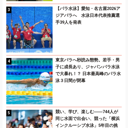
【パラ水泳】愛知・名古屋2026ア
ジアパラへ 水泳日本代表推薦選
手39人を発表
東京パラへ秒読み態勢。若手・男
子に成長あり、ジャパンパラ水泳
で大暴れ！？ 日本最高峰のパラ水
泳３日間が閉幕
競い、学び、楽しむ――744人が
同じ水面で出会い、競った「横浜
インクルーシブ水泳」5年目の挑