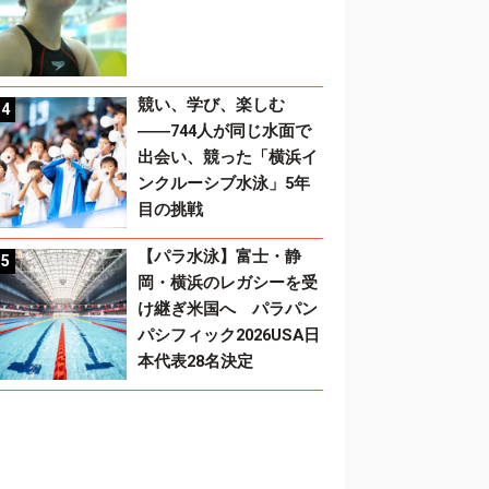
競い、学び、楽しむ
――744人が同じ水面で
出会い、競った「横浜イ
ンクルーシブ水泳」5年
目の挑戦
【パラ水泳】富士・静
岡・横浜のレガシーを受
け継ぎ米国へ パラパン
パシフィック2026USA日
本代表28名決定