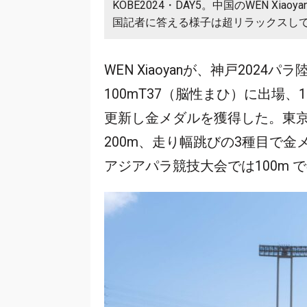
KOBE2024・DAY5。中国のWEN X
国記者に答える様子は超リラックスし
WEN Xiaoyanが、神戸202
100mT37（脳性まひ）に出場、1
更新し金メダルを獲得した。東京2
200m、走り幅跳びの3種目で
アジアパラ競技大会では100m 