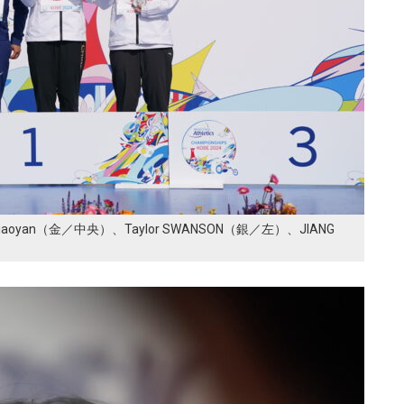
oyan（金／中央）、Taylor SWANSON（銀／左）、JIANG