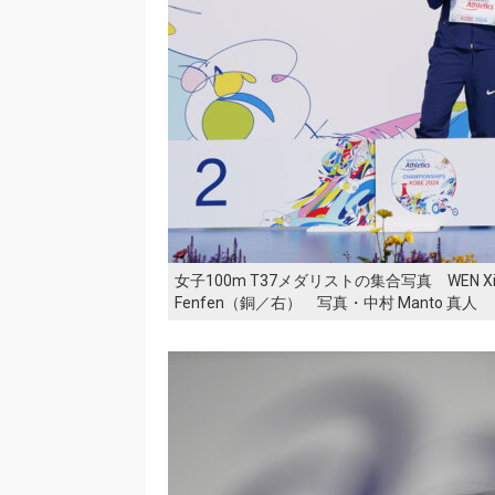
女子100m T37メダリストの集合写真 WEN Xia
Fenfen（銅／右） 写真・中村 Manto 真人