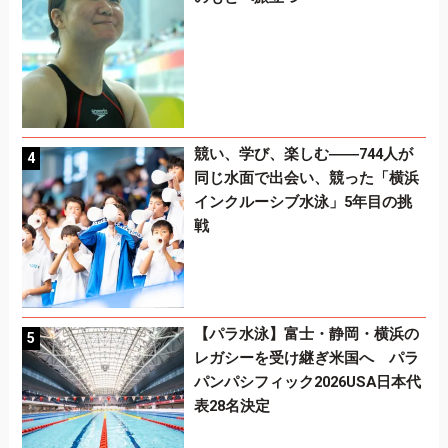
競い、学び、楽しむ――744人が
同じ水面で出会い、競った「横浜
インクルーシブ水泳」5年目の挑
戦
【パラ水泳】富士・静岡・横浜の
レガシーを受け継ぎ米国へ パラ
パンパシフィック2026USA日本代
表28名決定