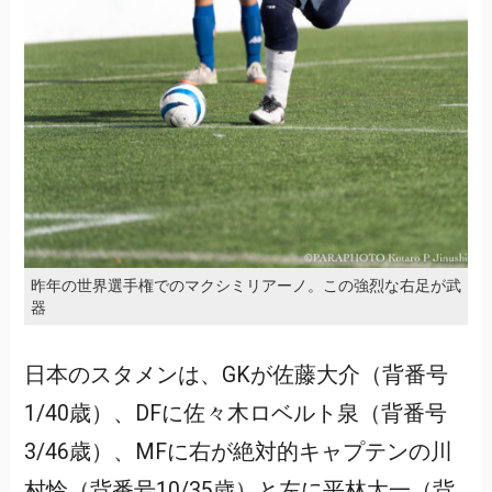
昨年の世界選手権でのマクシミリアーノ。この強烈な右足が武
器
日本のスタメンは、GKが佐藤大介（背番号
1/40歳）、DFに佐々木ロベルト泉（背番号
3/46歳）、MFに右が絶対的キャプテンの川
村怜（背番号10/35歳）と左に平林太一（背