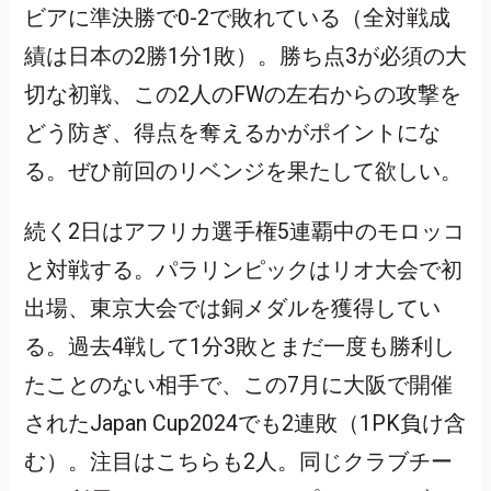
ビアに準決勝で0-2で敗れている（全対戦成
績は日本の2勝1分1敗）。勝ち点3が必須の大
切な初戦、この2人のFWの左右からの攻撃を
どう防ぎ、得点を奪えるかがポイントにな
る。ぜひ前回のリベンジを果たして欲しい。
続く2日はアフリカ選手権5連覇中のモロッコ
と対戦する。パラリンピックはリオ大会で初
出場、東京大会では銅メダルを獲得してい
る。過去4戦して1分3敗とまだ一度も勝利し
たことのない相手で、この7月に大阪で開催
されたJapan Cup2024でも2連敗（1PK負け含
む）。注目はこちらも2人。同じクラブチー