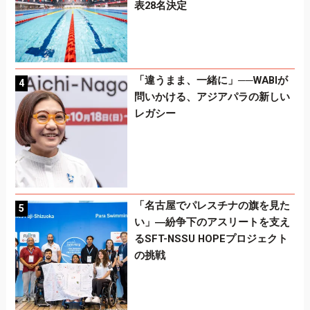
表28名決定
「違うまま、一緒に」──WABIが
問いかける、アジアパラの新しい
レガシー
「名古屋でパレスチナの旗を見た
い」―紛争下のアスリートを支え
るSFT-NSSU HOPEプロジェクト
の挑戦