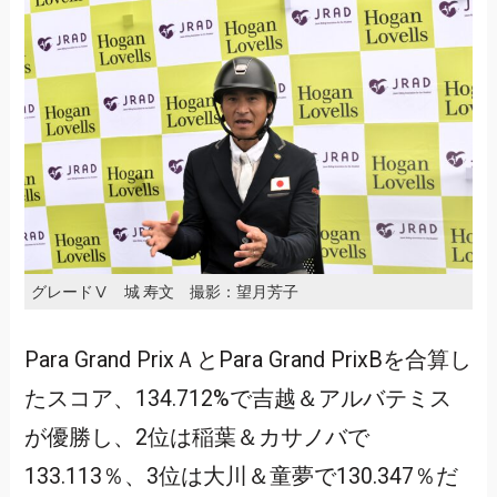
グレードⅤ 城 寿文 撮影：望月芳子
Para Grand PrixＡとPara Grand PrixBを合算し
たスコア、134.712%で吉越＆アルバテミス
が優勝し、2位は稲葉＆カサノバで
133.113％、3位は大川＆童夢で130.347％だ