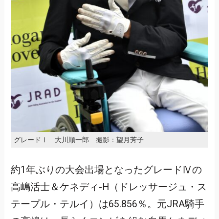
グレードⅠ 大川順一郎 撮影：望月芳子
約1年ぶりの大会出場となったグレードⅣの
高嶋活士＆ケネディ-H（ドレッサージュ・ス
テープル・テルイ）は65.856％。元JRA騎手