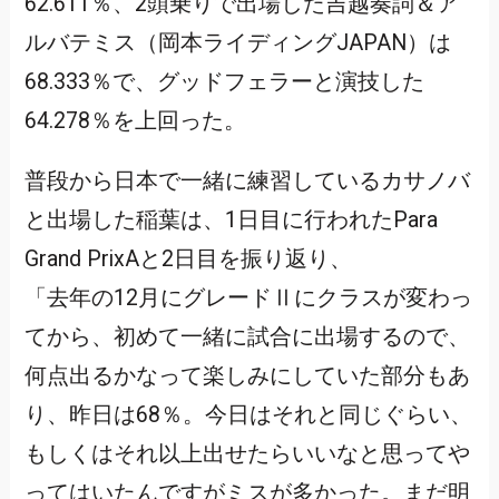
62.611％、2頭乗りで出場した吉越奏詞＆ア
ルバテミス（岡本ライディングJAPAN）は
68.333％で、グッドフェラーと演技した
64.278％を上回った。
普段から日本で一緒に練習しているカサノバ
と出場した稲葉は、1日目に行われたPara
Grand PrixAと2日目を振り返り、
「去年の12月にグレードⅡにクラスが変わっ
てから、初めて一緒に試合に出場するので、
何点出るかなって楽しみにしていた部分もあ
り、昨日は68％。今日はそれと同じぐらい、
もしくはそれ以上出せたらいいなと思ってや
ってはいたんですがミスが多かった。まだ明