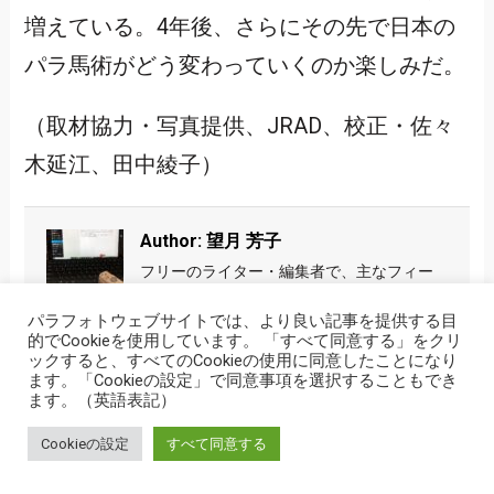
増えている。4年後、さらにその先で日本の
パラ馬術がどう変わっていくのか楽しみだ。
（取材協力・写真提供、JRAD、校正・佐々
木延江、田中綾子）
Author: 望月 芳子
フリーのライター・編集者で、主なフィー
ルドは医療・健康、子ども。 アジアパラリ
パラフォトウェブサイトでは、より良い記事を提供する目
ンピックの前身、フェスピック（FESPIC
的でCookieを使用しています。 「すべて同意する」をクリ
Games）2006年クアランプール大会頃から、2008年の北
ックすると、すべてのCookieの使用に同意したことになり
京パラリンピックまでパラフォトに編集・校正担当として
ます。「Cookieの設定」で同意事項を選択することもでき
参加。以来、障害者スポーツの魅力に目覚め、いちファン
ます。（英語表記）
として応援を続けている。 2018年８月、10年ぶりに編集
スタッフとしてパラフォトに復帰。「知り、知らせる」活
Cookieの設定
すべて同意する
動を縁の下から支える。