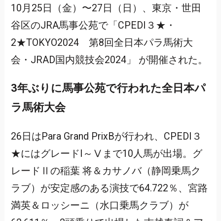
10月25日（金）〜27日（日）、東京・世田
谷区のJRA馬事公苑で「CPEDI３★・
2★TOKYO2024 第8回全日本パラ馬術大
会・JRAD国内競技会2024」 が開催された。
3年ぶりに馬事公苑で行われた全日本パ
ラ馬術大会
26日はPara Grand PrixBが行われ、CPEDI３
★にはグレードI～Ⅴまで10人馬が出場。グ
レードⅡの稲葉 将＆カサノバ（静岡乗馬ク
ラブ）が安定感のある演技で64.722％、宮路
満英＆ロッシーニ（水口乗馬クラブ）が