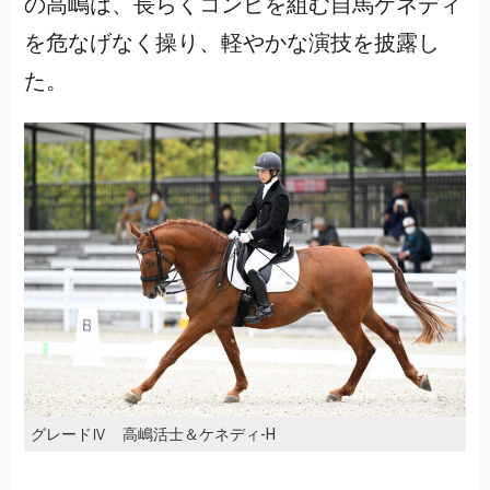
の高嶋は、長らくコンビを組む自馬ケネディ
を危なげなく操り、軽やかな演技を披露し
た。
グレードⅣ 高嶋活士＆ケネディ-H