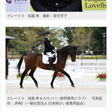
グレードⅡ 稲葉 将 撮影：望月芳子
グレードⅡ 稲葉 将＆カサノバ（静岡乗馬クラブ） 写真提
供：JRAD（一般社団法人 日本障がい者乗馬協会）