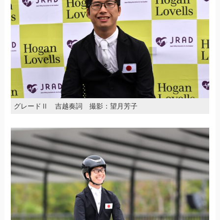
グレードⅡ 吉越奏詞 撮影：望月芳子