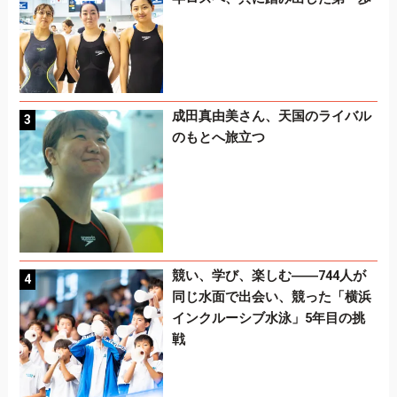
成田真由美さん、天国のライバル
のもとへ旅立つ
競い、学び、楽しむ――744人が
同じ水面で出会い、競った「横浜
インクルーシブ水泳」5年目の挑
戦