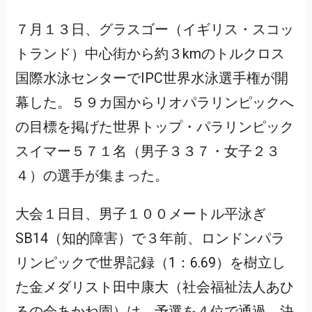
７月１３日、グラスゴー（イギリス・スコッ
トランド）中心街から約３kmのトルクロス
国際水泳センターでIPC世界水泳選手権が開
幕した。５９カ国からリオパラリンピックへ
の目標を掲げた世界トップ・パラリンピック
スイマー５７１名（男子３３７・女子２３
４）の選手が集まった。
大会１日目、男子１００メートル平泳ぎ
SB14（知的障害）で３年前、ロンドンパラ
リンピックで世界記録（1：6.69）を樹立し
た金メダリスト田中康大（社会福祉法人あひ
るの会あかね園）は、予選を４位で通過、決