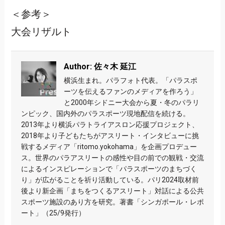
＜参考＞
大会リザルト
Author: 佐々木 延江
横浜生まれ。パラフォト代表。「パラスポ
ーツを伝えるファンのメディアを作ろう」
と2000年シドニー大会から夏・冬のパラリ
ンピック、国内外のパラスポーツ現地配信を続ける。
2013年より横浜パラトライアスロン応援プロジェクト、
2018年より子どもたちがアスリート・インタビューに挑
戦するメディア「ritomo.yokohama」を企画プロデュー
ス。世界のパラアスリートの感性や目の前での観戦・交流
によるインスピレーションで「パラスポーツのまちづく
り」が広がることを祈り活動している。パリ2024取材前
後より新企画「まちをつくるアスリート」対話による公共
スポーツ施設のあり方を研究。著書「シンガポール・レポ
ート」（25/9発行）