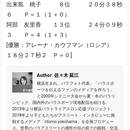
出来島 桃子 ８位 ２０分３８秒
６ Ｐ＝１（１＋０）
阿部 友里香 １３位 ２４分０９秒
３ Ｐ＝４（１＋３）
[優勝：アレーナ・カウフマン（ロシア）
１８分２７秒２ Ｐ＝０]
Author: 佐々木 延江
横浜生まれ。パラフォト代表。「パラスポ
ーツを伝えるファンのメディアを作ろう」
と2000年シドニー大会から夏・冬のパラリ
ンピック、国内外のパラスポーツ現地配信を続ける。
2013年より横浜パラトライアスロン応援プロジェクト、
2018年より子どもたちがアスリート・インタビューに挑
戦するメディア「ritomo.yokohama」を企画プロデュー
ス。世界のパラアスリートの感性や目の前での観戦・交流