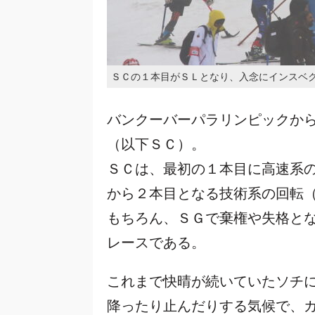
ＳＣの１本目がＳＬとなり、入念にインスベ
バンクーバーパラリンピックか
（以下ＳＣ）。
ＳＣは、最初の１本目に高速系
から２本目となる技術系の回転
もちろん、ＳＧで棄権や失格と
レースである。
これまで快晴が続いていたソチ
降ったり止んだりする気候で、