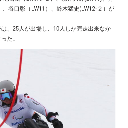
）、谷口彰（LW11）、鈴木猛史(LW12-２）が
は、25人が出場し、10人しか完走出来なか
なった。