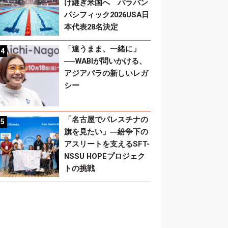
け継ぎ米国へ パラパン
パシフィック2026USA日
本代表28名決定
「違うまま、一緒に」
──WABIが問いかける、
アジアパラの新しいレガ
シー
「名古屋でパレスチナの
旗を見たい」―紛争下の
アスリートを支えるSFT-
NSSU HOPEプロジェク
トの挑戦