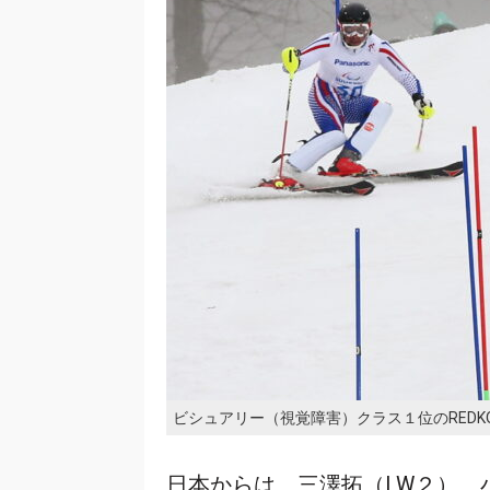
ビシュアリー（視覚障害）クラス１位のREDKOZUV V
日本からは、三澤拓（LW２）、小池