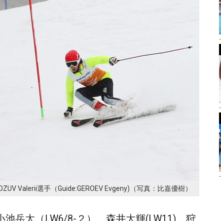
alerii選手（Guide:GEROEV Evgeny)（写真：比嘉優樹）
岳太（LW6/8-２）、森井大輝(LW11)、狩