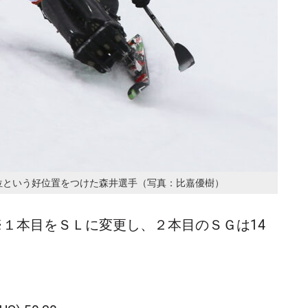
位という好位置をつけた森井選手（写真：比嘉優樹）
１本目をＳＬに変更し、２本目のＳＧは14