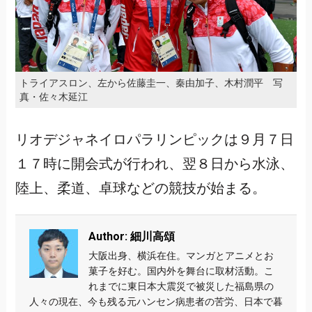
トライアスロン、左から佐藤圭一、秦由加子、木村潤平 写
真・佐々木延江
リオデジャネイロパラリンピックは９月７日
１７時に開会式が行われ、翌８日から水泳、
陸上、柔道、卓球などの競技が始まる。
Author: 細川高頌
大阪出身、横浜在住。マンガとアニメとお
菓子を好む。国内外を舞台に取材活動。こ
れまでに東日本大震災で被災した福島県の
人々の現在、今も残る元ハンセン病患者の苦労、日本で暮