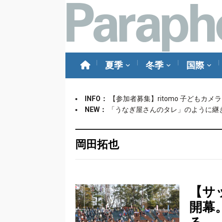
夏季
冬季
国際
INFO：
【参加者募集】ritomo 子どもカ
NEW：
「うなぎ屋さんのタレ」のように継
岡田拓也
【サ
開幕