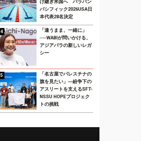
け継ぎ米国へ パラパン
パシフィック2026USA日
本代表28名決定
「違うまま、一緒に」
──WABIが問いかける、
アジアパラの新しいレガ
シー
「名古屋でパレスチナの
旗を見たい」―紛争下の
アスリートを支えるSFT-
NSSU HOPEプロジェク
トの挑戦