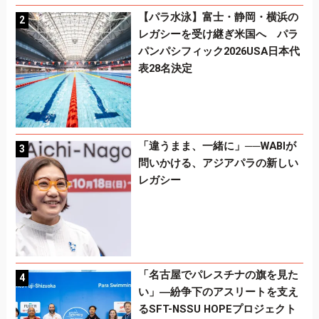
【パラ水泳】富士・静岡・横浜の
レガシーを受け継ぎ米国へ パラ
パンパシフィック2026USA日本代
表28名決定
「違うまま、一緒に」──WABIが
問いかける、アジアパラの新しい
レガシー
「名古屋でパレスチナの旗を見た
い」―紛争下のアスリートを支え
るSFT-NSSU HOPEプロジェクト