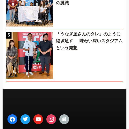
の挑戦
「うなぎ屋さんのタレ」のように
継ぎ足す──味わい深いスタジアム
という発想
facebook
twitter
youtube
instagram
home