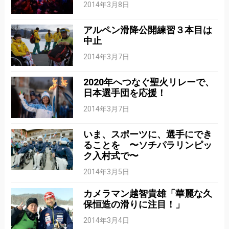
2014年3月8日
アルペン滑降公開練習３本目は
中止
2014年3月7日
2020年へつなぐ聖火リレーで、
日本選手団を応援！
2014年3月7日
いま、スポーツに、選手にでき
ることを 〜ソチパラリンピッ
ク入村式で〜
2014年3月5日
カメラマン越智貴雄「華麗な久
保恒造の滑りに注目！」
2014年3月4日