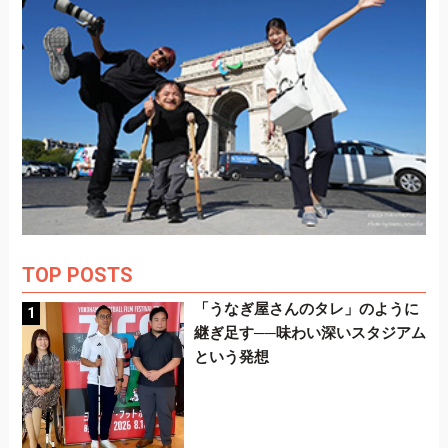
TOP POSTS
「うなぎ屋さんのタレ」のように
継ぎ足す──味わい深いスタジアム
という発想