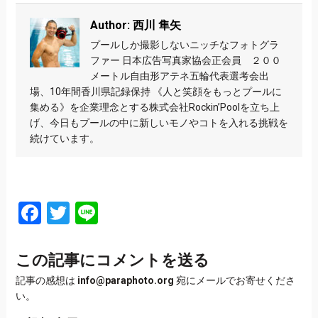
Author: 西川 隼矢
プールしか撮影しないニッチなフォトグラ
ファー 日本広告写真家協会正会員 ２００
メートル自由形アテネ五輪代表選考会出
場、10年間香川県記録保持 《人と笑顔をもっとプールに
集める》を企業理念とする株式会社Rockin’Poolを立ち上
げ、今日もプールの中に新しいモノやコトを入れる挑戦を
続けています。
Facebook
Twitter
Line
この記事にコメントを送る
記事の感想は
info@paraphoto.org
宛にメールでお寄せくださ
い。