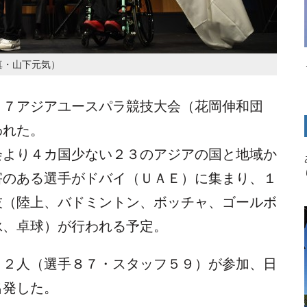
真・山下元気）
１７アジアユースパラ競技大会（花岡伸和団
われた。
会より４カ国少ない２３のアジアの国と地域か
害のある選手がドバイ（ＵＡＥ）に集まり、１
技（陸上、バドミントン、ボッチャ、ゴールボ
泳、卓球）が行われる予定。
７２人（選手８７・スタッフ５９）が参加、日
出発した。