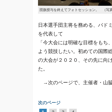
団旗授与を終えてフォトセッション。 （写
日本選手団主将を務める、バド
を代表して
「今大会には明確な目標をもち
よう競技したい。初めての国際
の大会が２０２０、その先に向
た。
→次のページで、主催者・山脇
次のページ