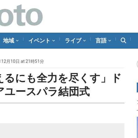
地域
イベント
ライブ
言語
年12月10日 at 21時51分
えるにも全力を尽くす」ド
アユースパラ結団式