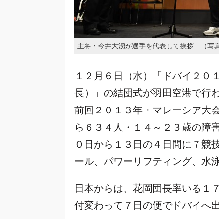
主将・今井大湧が選手を代表して挨拶 （写
１２月６日（水）「ドバイ２０
長）」の結団式が羽田空港で行
前回２０１３年・マレーシア大
ら６３４人・１４～２３歳の障
０日から１３日の４日間に７競
ール、パワーリフティング、水
日本からは、花岡団長率いる１
付変わって７日の便でドバイへ