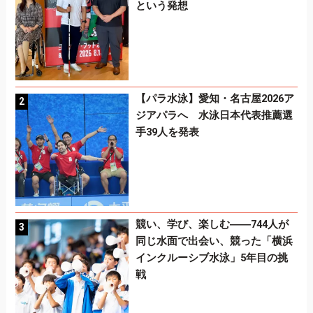
という発想
【パラ水泳】愛知・名古屋2026ア
ジアパラへ 水泳日本代表推薦選
手39人を発表
競い、学び、楽しむ――744人が
同じ水面で出会い、競った「横浜
インクルーシブ水泳」5年目の挑
戦