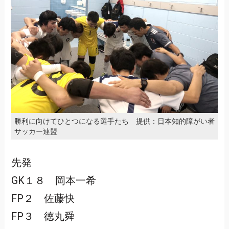
勝利に向けてひとつになる選手たち 提供：日本知的障がい者
サッカー連盟
先発
GK１８ 岡本一希
FP２ 佐藤快
FP３ 徳丸舜