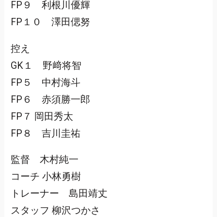
FP９ 利根川優輝
FP１０ 澤田偲努
控え
GK１ 野﨑将智
FP５ 中村海斗
FP６ 赤須勝一郎
FP７ 岡田秀太
FP８ 吉川圭祐
監督 木村純一
コーチ 小林勇樹
トレーナー 島田靖丈
スタッフ 柳沢つかさ