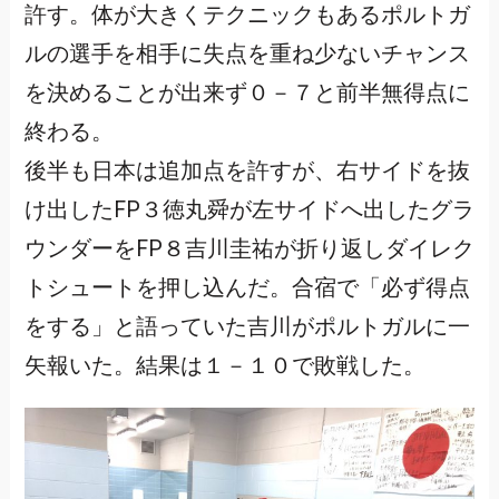
許す。体が大きくテクニックもあるポルトガ
ルの選手を相手に失点を重ね少ないチャンス
を決めることが出来ず０－７と前半無得点に
終わる。
後半も日本は追加点を許すが、右サイドを抜
け出したFP３徳丸舜が左サイドへ出したグラ
ウンダーをFP８吉川圭祐が折り返しダイレク
トシュートを押し込んだ。合宿で「必ず得点
をする」と語っていた吉川がポルトガルに一
矢報いた。結果は１－１０で敗戦した。