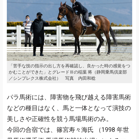
「苦手な技の指示の出し方を再確認し、良かった時の感覚をつ
かむことができた」とグレードⅢの稲葉 将（静岡乗馬倶楽部
／シンプレクス株式会社） 写真 内田和稔
パラ馬術には、障害物を飛び越える障害馬術
などの種目はなく、馬と一体となって演技の
美しさや正確性を競う馬場馬術のみ。
今回の合宿では、篠宮寿々海氏 （1998 年世