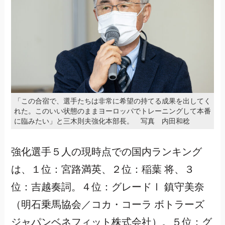
「この合宿で、選手たちは非常に希望の持てる成果を出してく
れた。このいい状態のままヨーロッパでトレーニングして本番
に臨みたい」と三木則夫強化本部長。 写真 内田和稔
強化選手５人の現時点での国内ランキング
は、１位：宮路満英、２位：稲葉 将、３
位：吉越奏詞。４位：グレードⅠ 鎮守美奈
（明石乗馬協会／コカ・コーラ ボトラーズ
ジャパンベネフィット株式会社）。５位：グ