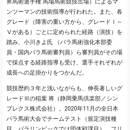
界馬術選手権 馬場馬術競技出場）によるマ
ンツーマンの技術指導が行われた。また、各
グレード（障害の重い方から、グレードⅠ～
Ⅴがある）ごとに定められた経路（演技）を
踏み、小川きよ氏 （パラ馬術強化本部委
員・国内パラ馬術審判員）ら審判員がその場
で採点する経路指導も受け、選手それぞれが
成長への足掛かりをつかんだ。
競技歴約３年と浅いながらも、伸長著しいグ
レードⅢの稲葉 将（静岡乗馬倶楽部／シン
プレクス株式会社）。2020年11月の全日本
パラ馬術大会でチームテスト（規定演技種
目。パラリンピックでは団体戦課目）、フリ