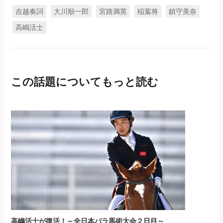
吉越奏詞
大川順一郎
宮路満英
稲葉将
鎮守美奈
高嶋活士
この話題についてもっと読む
高嶋活士が復活！～全日本パラ馬術大会２日目～