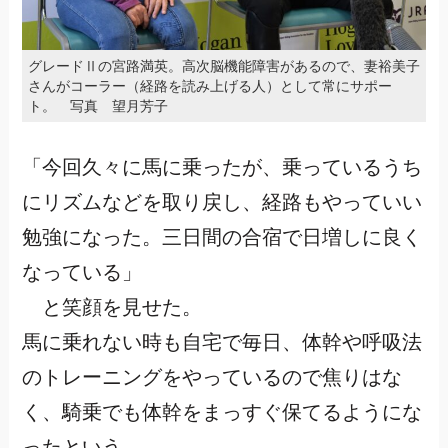
グレードⅡの宮路満英。高次脳機能障害があるので、妻裕美子
さんがコーラー（経路を読み上げる人）として常にサポー
ト。 写真 望月芳子
「今回久々に馬に乗ったが、乗っているうち
にリズムなどを取り戻し、経路もやっていい
勉強になった。三日間の合宿で日増しに良く
なっている」
と笑顔を見せた。
馬に乗れない時も自宅で毎日、体幹や呼吸法
のトレーニングをやっているので焦りはな
く、騎乗でも体幹をまっすぐ保てるようにな
ったという。