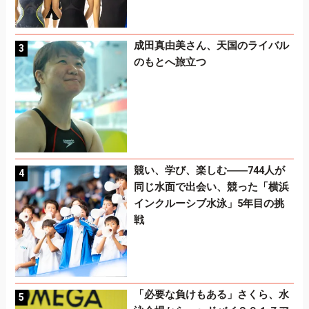
成田真由美さん、天国のライバル
のもとへ旅立つ
競い、学び、楽しむ――744人が
同じ水面で出会い、競った「横浜
インクルーシブ水泳」5年目の挑
戦
「必要な負けもある」さくら、水