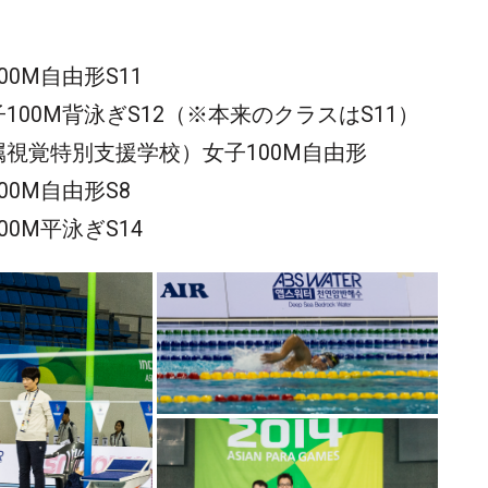
0M自由形S11
100M背泳ぎS12（※本来のクラスはS11）
属視覚特別支援学校）女子100M自由形
0M自由形S8
0M平泳ぎS14