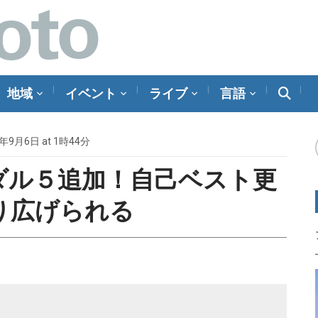
地域
イベント
ライブ
言語
1年9月6日 at 1時44分
ダル５追加！自己ベスト更
り広げられる