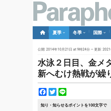
夏季
冬季
国際
公開: 2014年10月21日 at 9時24分 — 更新: 202
水泳２日目、金メ
新へむけ熱戦が繰
Facebook
Twitter
Line
知り・知らせるポイントを100文字で