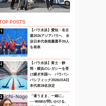
TOP POSTS
【パラ水泳】愛知・名古
屋2026アジアパラへ 水
泳日本代表推薦選手39人
を発表
【パラ水泳】富士・静
岡・横浜のレガシーを受
け継ぎ米国へ パラパン
パシフィック2026USA日
本代表28名決定
「違うまま、一緒に」
──WABIが問いかける、