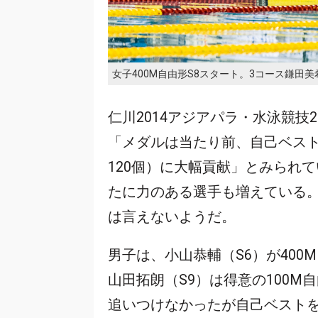
女子400M自由形S8スタート。3コース鎌田美
仁川2014アジアパラ・水泳競
「メダルは当たり前、自己ベス
120個）に大幅貢献」とみられ
たに力のある選手も増えている
は言えないようだ。
男子は、小山恭輔（S6）が40
山田拓朗（S9）は得意の100
追いつけなかったが自己ベスト