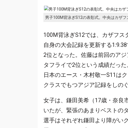
男子100M背泳ぎS12の表彰式。中央はカザフス
100M背泳ぎS12では、カザフスタ
自身の大会記録を更新する1:9.
2位となった。佐藤は前回のア
タフライで2位という成績だった
日本のエース・木村敬一S11は
クラスでもつアジア記録をしの
女子は、鎌田美希（17歳・奈良
いたが、緊張のあまりベストの
選手はそれぞれ鎌田より障がい