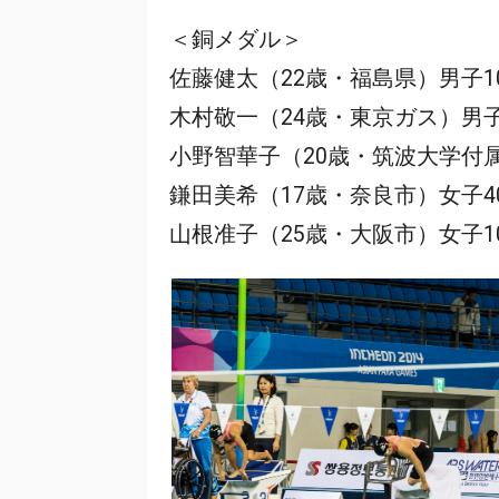
＜銅メダル＞
佐藤健太（22歳・福島県）男子10
木村敬一（24歳・東京ガス）男子
小野智華子（20歳・筑波大学付
鎌田美希（17歳・奈良市）女子40
山根准子（25歳・大阪市）女子10