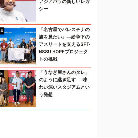
アジアパラの新しいレガ
シー
「名古屋でパレスチナの
旗を見たい」―紛争下の
アスリートを支えるSFT-
NSSU HOPEプロジェク
トの挑戦
「うなぎ屋さんのタレ」
のように継ぎ足す──味
わい深いスタジアムとい
う発想