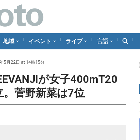
地域
イベント
ライブ
言語
4年5月22日 at 14時15分
EEVANJIが女子400mT20
立。菅野新菜は7位