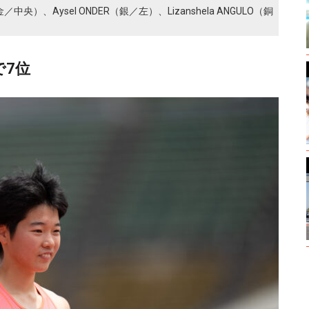
／中央）、Aysel ONDER（銀／左）、Lizanshela ANGULO（銅
で7位