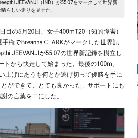
eepthi JEEVANJI（IND）が55.07をマークして世界新
素晴らしい走りを見せた。
日目の5月20日、女子400mT20（知的障害）
権でBreanna CLARKがマークした世界記
pthi JEEVANJIが55.07の世界新記録を樹立し
スタートから快走して始まった。最後の100m、
激しい追い上げにあうも何とか逃げ切って優勝を手に
ことができて、とても良かった。サポートにも
感謝の言葉を口にした。