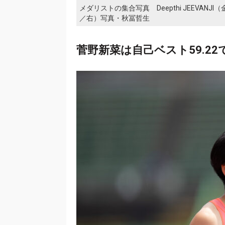
メダリストの集合写真 Deepthi JEEVANJI（金
／右）写真・秋冨哲生
菅野新菜は自己ベスト59.22