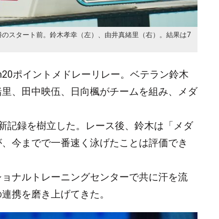
イント決勝のスタート前。鈴木孝幸（左）、由井真緒里（右）。結果は7
m20ポイントメドレーリレー。ベテラン鈴木
緒里、田中映伍、日向楓がチームを組み、メダ
本新記録を樹立した。レース後、鈴木は「メダ
が、今までで一番速く泳げたことは評価でき
ショナルトレーニングセンターで共に汗を流
の連携を磨き上げてきた。