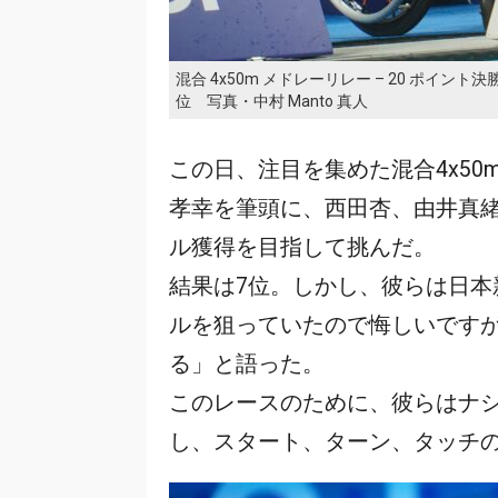
混合 4x50m メドレーリレー – 20 ポ
位 写真・中村 Manto 真人
この日、注目を集めた混合4x50
孝幸を筆頭に、西田杏、由井真
ル獲得を目指して挑んだ。
結果は7位。しかし、彼らは日
ルを狙っていたので悔しいです
る」と語った。
このレースのために、彼らはナ
し、スタート、ターン、タッチ