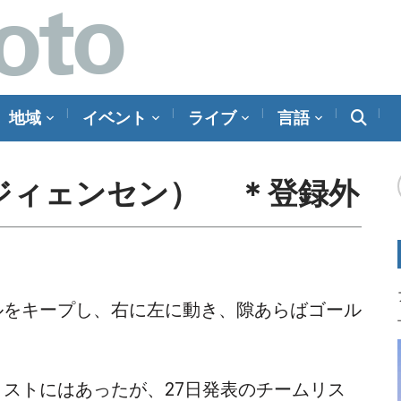
地域
イベント
ライブ
言語
ジィェンセン） ＊登録外
ルをキープし、右に左に動き、隙あらばゴール
ストにはあったが、27日発表のチームリス