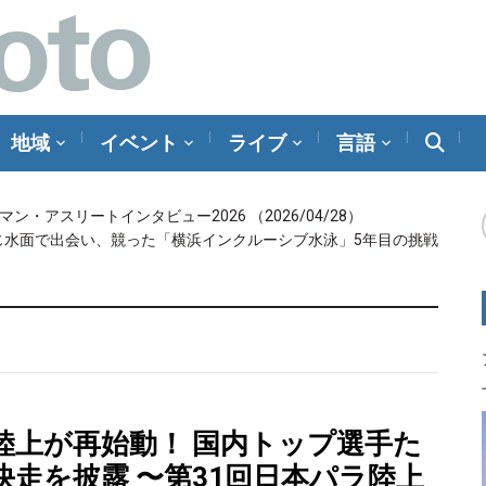
地域
イベント
ライブ
言語
メラマン・アスリートインタビュー2026
（2026/04/28）
じ水面で出会い、競った「横浜インクルーシブ水泳」5年目の挑戦
陸上が再始動！ 国内トップ選手た
快走を披露 〜第31回日本パラ陸上