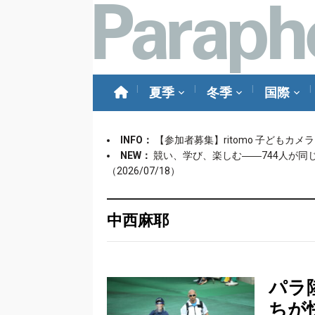
夏季
冬季
国際
INFO：
【参加者募集】ritomo 子どもカ
NEW：
競い、学び、楽しむ――744人が同
（2026/07/18）
中西麻耶
パラ
ちが