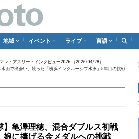
地域
イベント
ライブ
言語
メラマン・アスリートインタビュー2026
（2026/04/28）
じ水面で出会い、競った「横浜インクルーシブ水泳」5年目の挑戦
球】亀澤理穂、混合ダブルス初戦
 娘に捧げる金メダルへの挑戦