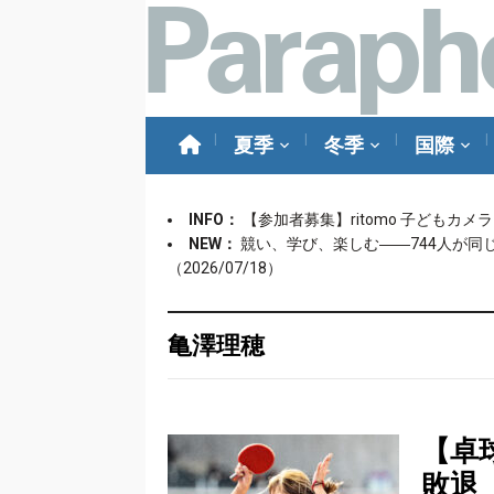
夏季
冬季
国際
INFO：
【参加者募集】ritomo 子どもカ
NEW：
競い、学び、楽しむ――744人が同
（2026/07/18）
亀澤理穂
【卓
敗退