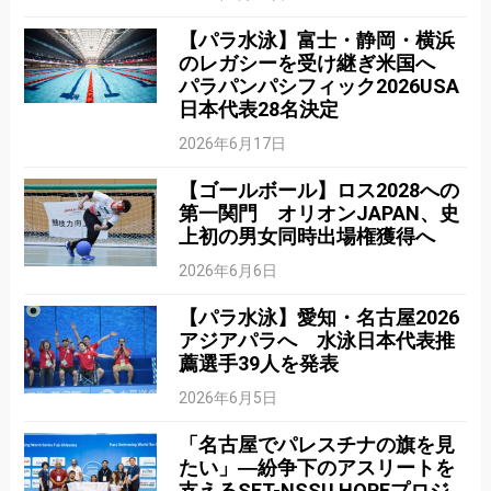
【パラ水泳】富士・静岡・横浜
のレガシーを受け継ぎ米国へ
パラパンパシフィック2026USA
日本代表28名決定
2026年6月17日
【ゴールボール】ロス2028への
第一関門 オリオンJAPAN、史
上初の男女同時出場権獲得へ
2026年6月6日
【パラ水泳】愛知・名古屋2026
アジアパラへ 水泳日本代表推
薦選手39人を発表
2026年6月5日
「名古屋でパレスチナの旗を見
たい」―紛争下のアスリートを
支えるSFT-NSSU HOPEプロジ