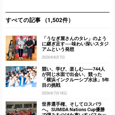
すべての記事 （1,502件）
「うなぎ屋さんのタレ」のよう
に継ぎ足す──味わい深いスタジ
アムという発想
2026年8月7日
競い、学び、楽しむ――744人
が同じ水面で出会い、競った
「横浜インクルーシブ水泳」5年
目の挑戦
2026年7月18日
世界選手権、そしてロスパラ
へ。SUMIDA Nations Cup優勝
で弾みをつけた車いすバスケッ