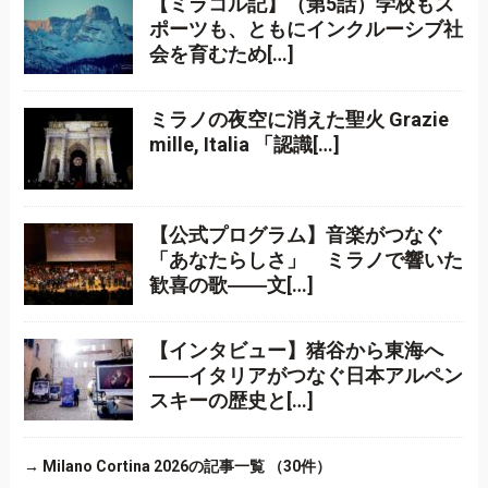
【ミラコル記】（第5話）学校もス
ポーツも、ともにインクルーシブ社
会を育むため[…]
ミラノの夜空に消えた聖火 Grazie
mille, Italia 「認識[…]
【公式プログラム】音楽がつなぐ
「あなたらしさ」 ミラノで響いた
歓喜の歌――文[…]
【インタビュー】猪谷から東海へ
――イタリアがつなぐ日本アルペン
スキーの歴史と[…]
→
Milano Cortina 2026の記事一覧 （30件）