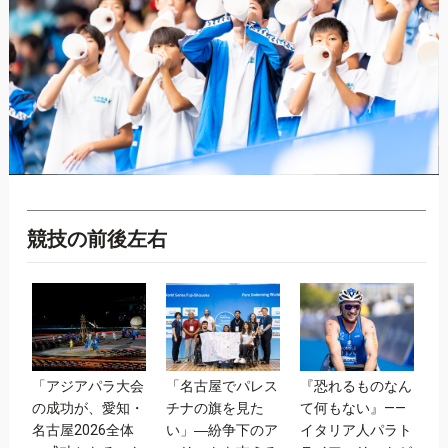
競技の前後左右
「アジアパラ大会
「名古屋でパレス
『恐れるものなん
【
の成功が、愛知・
チナの旗を見た
て何もない』——
（
名古屋2026全体
い」―紛争下のア
イタリア人パラト
ス