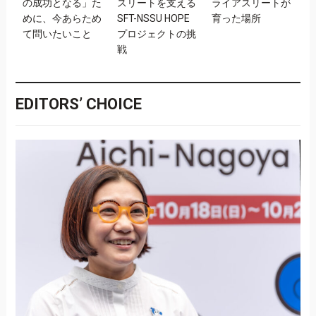
の成功となる」た
スリートを支える
ライアスリートが
に
めに、今あらため
SFT-NSSU HOPE
育った場所
社
て問いたいこと
プロジェクトの挑
対
戦
EDITORS’ CHOICE