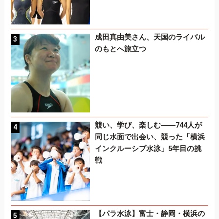
成田真由美さん、天国のライバル
のもとへ旅立つ
競い、学び、楽しむ――744人が
同じ水面で出会い、競った「横浜
インクルーシブ水泳」5年目の挑
戦
【パラ水泳】富士・静岡・横浜の