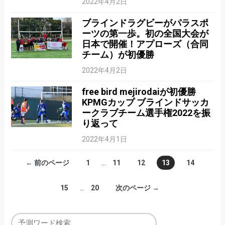
2022年4月2日
ブラインドラグビーがパラスポ
ーツの第一歩。初の全国大会が
日本で開催！アプローズ（合同
チーム）が初優勝
2022年4月2日
free bird mejirodaiが初優勝
KPMGカップ ブラインドサッカ
ークラブチーム選手権2022を振
り返って
2022年4月1日
← 前のページ
1
…
11
12
13
14
15
…
20
次のページ →