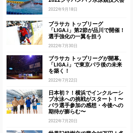
2022年9月18日
ブラサカ トップリーグ
「LIGA.i」第2節が品川で開催！
選手強化の一翼を担う
2022年7月30日
ブラサカ トップリーグが開幕。
「LIGA.i」で東京パラ後の未来
を築く！
2022年7月22日
日本初？！横浜でインクルーシ
ブ水泳への挑戦がスタート！〜
パラ選手参加の感想・今後への
期待が膨らむ〜
2022年7月20日