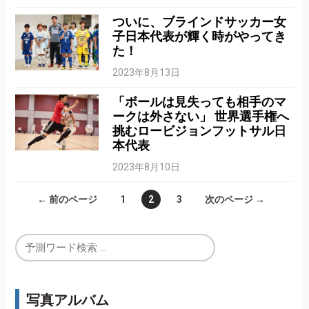
ついに、ブラインドサッカー女
子日本代表が輝く時がやってき
た！
2023年8月13日
「ボールは見失っても相手のマ
ークは外さない」 世界選手権へ
挑むロービジョンフットサル日
本代表
2023年8月10日
← 前のページ
1
2
3
次のページ →
写真アルバム