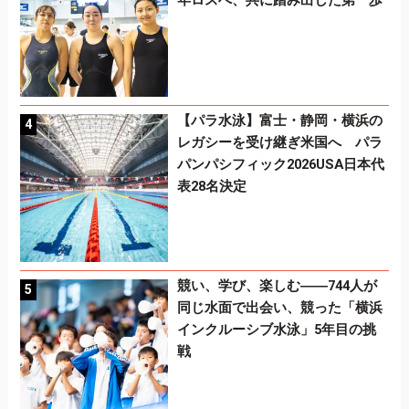
【パラ水泳】富士・静岡・横浜の
レガシーを受け継ぎ米国へ パラ
パンパシフィック2026USA日本代
表28名決定
競い、学び、楽しむ――744人が
同じ水面で出会い、競った「横浜
インクルーシブ水泳」5年目の挑
戦