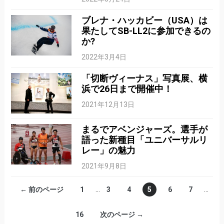
ブレナ・ハッカビー（USA）は
果たしてSB-LL2に参加できるの
か?
2022年3月4日
「切断ヴィーナス」写真展、横
浜で26日まで開催中！
2021年12月13日
まるでアベンジャーズ。選手が
語った新種目「ユニバーサルリ
レー」の魅力
2021年9月8日
← 前のページ
1
…
3
4
5
6
7
…
16
次のページ →