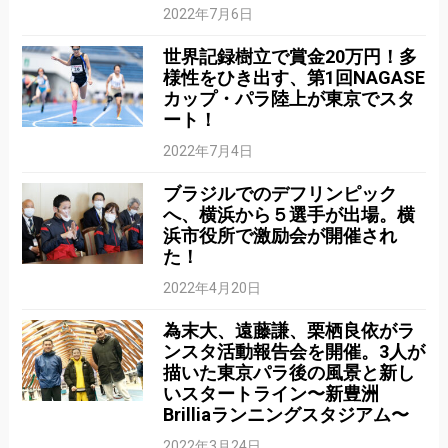
2022年7月6日
世界記録樹立で賞金20万円！多
様性をひき出す、第1回NAGASE
カップ・パラ陸上が東京でスタ
ート！
2022年7月4日
ブラジルでのデフリンピック
へ、横浜から５選手が出場。横
浜市役所で激励会が開催され
た！
2022年4月20日
為末大、遠藤謙、栗栖良依がラ
ンスタ活動報告会を開催。3人が
描いた東京パラ後の風景と新し
いスタートライン〜新豊洲
Brilliaランニングスタジアム〜
2022年3月24日