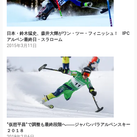
日本・鈴木猛史、森井大輝がワン・ツー・フィニッシュ！ IPC
アルペン最終日・スラローム
2015年3月11日
“仮想平昌”で調整も最終段階へ――ジャパンパラアルペンスキー
２０１８
2018年2月6日