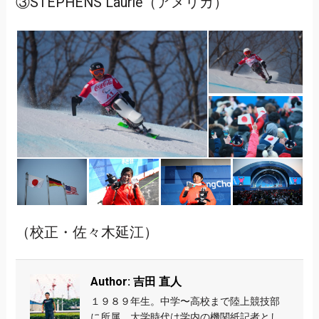
③STEPHENS Laurie（アメリカ）
（校正・佐々木延江）
Author: 吉田 直人
１９８９年生。中学〜高校まで陸上競技部
に所属。大学時代は学内の機関紙記者とし