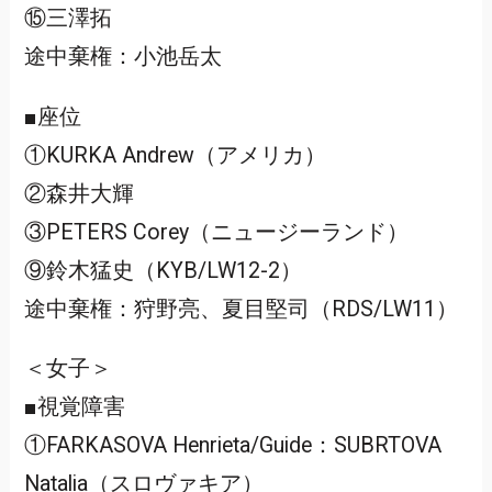
⑮三澤拓
途中棄権：小池岳太
■座位
①KURKA Andrew（アメリカ）
②森井大輝
③PETERS Corey（ニュージーランド）
⑨鈴木猛史（KYB/LW12-2）
途中棄権：狩野亮、夏目堅司（RDS/LW11）
＜女子＞
■視覚障害
①FARKASOVA Henrieta/Guide：SUBRTOVA
Natalia（スロヴァキア）