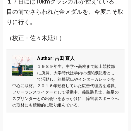
１７日には10kmクラシカルが控えている。
目の前でさらわれた金メダルを、今度こそ取
りに行く。
（校正・佐々木延江）
Author: 吉田 直人
１９８９年生。中学〜高校まで陸上競技部
に所属。大学時代は学内の機関紙記者とし
て活動し、箱根駅伝やインターカレッジを
中心に取材。２０１６年勤務していた広告代理店を退職、
フリーランスライターとして活動中。義肢装具士、義足の
スプリンターとの出会いをきっかけに、障害者スポーツへ
の取材にも積極的に取り組んでいる。